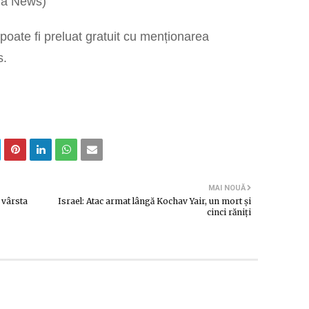
ima News)
oate fi preluat gratuit cu menționarea
s.
MAI NOUĂ
 vârsta
Israel: Atac armat lângă Kochav Yair, un mort și
cinci răniți