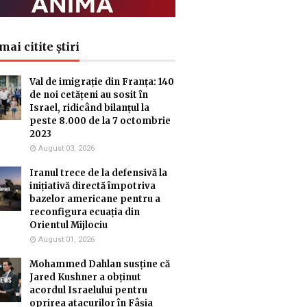
mai citite știri
Val de imigrație din Franța: 140
de noi cetățeni au sosit în
Israel, ridicând bilanțul la
peste 8.000 de la 7 octombrie
2023
August 03, 2026
Iranul trece de la defensivă la
inițiativă directă împotriva
bazelor americane pentru a
reconfigura ecuația din
Orientul Mijlociu
August 01, 2026
Mohammed Dahlan susține că
Jared Kushner a obținut
acordul Israelului pentru
oprirea atacurilor în Fâșia