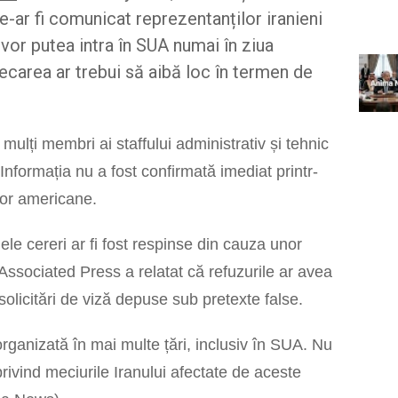
e-ar fi comunicat reprezentanților iranieni
 vor putea intra în SUA numai în ziua
lecarea ar trebui să aibă loc în termen de
 mulți membri ai staffului administrativ și tehnic
 Informația nu a fost confirmată imediat printr-
ilor americane.
le cereri ar fi fost respinse din cauza unor
 Associated Press a relatat că refuzurile ar avea
 solicitări de viză depuse sub pretexte false.
ganizată în mai multe țări, inclusiv în SUA. Nu
privind meciurile Iranului afectate de aceste