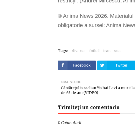
restricții. (Andrei Mircescu, An
© Anima News 2026. Materialul p
obligatorie a sursei: Anima New
Tags:
diverse
fotbal
iran
sua
Facebook
Twitter
MAI VECHE
Cântărețul israelian Yishai Levi a murit la
de 63 de ani (VIDEO)
Trimiteți un comentariu
0 Comentarii