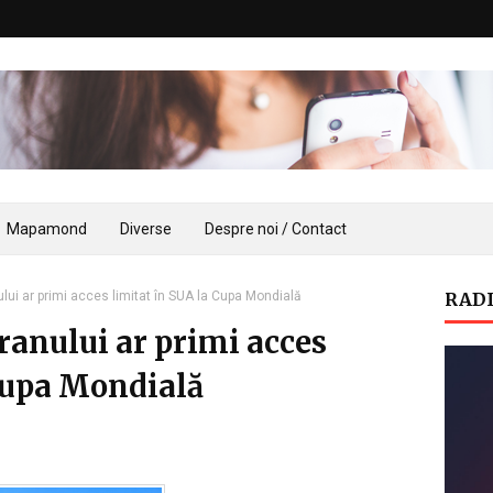
Mapamond
Diverse
Despre noi / Contact
ului ar primi acces limitat în SUA la Cupa Mondială
RADI
Iranului ar primi acces
 Cupa Mondială