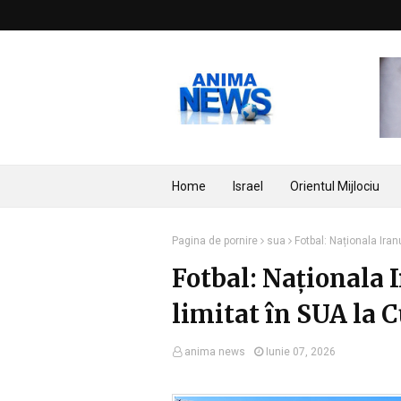
Home
Israel
Orientul Mijlociu
Pagina de pornire
sua
Fotbal: Naționala Iran
Fotbal: Naționala 
limitat în SUA la
anima news
Iunie 07, 2026