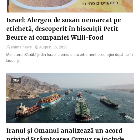
Israel: Alergen de susan nemarcat pe
etichetă, descoperit în biscuiții Petit
Beurre ai companiei Willi-Food
anima news
August 06, 2026
Ministerul Sănătății din Israel a emis un avertisment populației după ce în
biscuiții…
SUA
Iranul și Omanul analizează un acord
privind Strâmtoarea Ormuz ce include