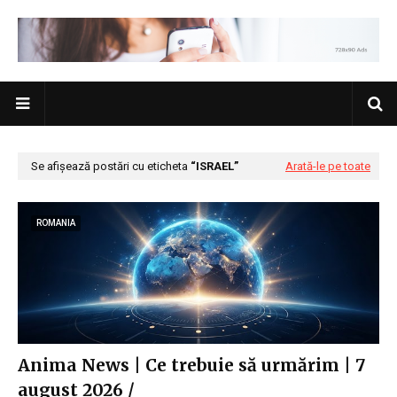
Se afișează postări cu eticheta
ISRAEL
Arată-le pe toate
ROMANIA
Anima News | Ce trebuie să urmărim | 7
august 2026 /