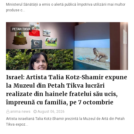
Ministerul Sănătății a emis o alertă publică împotriva utilizării mai multor
produse c…
PETAH TIKVA
Israel: Artista Talia Kotz-Shamir expune
la Muzeul din Petah Tikva lucrări
realizate din hainele fratelui său ucis,
împreună cu familia, pe 7 octombrie
anima news
August 06, 2026
Artista israeliană Talia Kotz-Shamir prezintă la Muzeul de Artă din Petah
Tikva expoz…