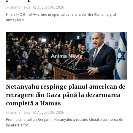
anima news
August 05, 2026
Filiala H.O.R. Tel Aviv vine în sprijinul pensionarilor din România și al
urmașilor v…
SUA
Netanyahu respinge planul american de
retragere din Gaza până la dezarmarea
completă a Hamas
anima news
August 05, 2026
Premierul israelian Benjamin Netanyahu a respins oficial propunerea de
încetare a foc…