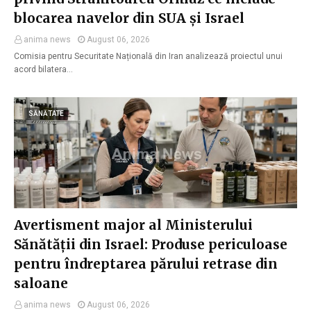
blocarea navelor din SUA și Israel
anima news
August 06, 2026
Comisia pentru Securitate Națională din Iran analizează proiectul unui
acord bilatera…
SĂNĂTATE
Avertisment major al Ministerului
Sănătății din Israel: Produse periculoase
pentru îndreptarea părului retrase din
saloane
anima news
August 06, 2026