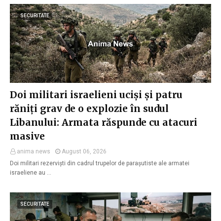
SECURITATE
Doi militari israelieni uciși și patru
răniți grav de o explozie în sudul
Libanului: Armata răspunde cu atacuri
masive
anima news
August 06, 2026
Doi militari rezerviști din cadrul trupelor de parașutiste ale armatei
israeliene au …
SECURITATE