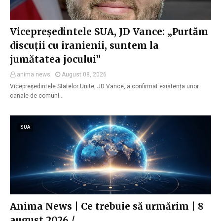
Vicepreședintele SUA, JD Vance: „Purtăm
discuții cu iranienii, suntem la
jumătatea jocului”
anima news
August 08, 2026
Vicepreședintele Statelor Unite, JD Vance, a confirmat existența unor
canale de comuni…
SUA
Anima News | Ce trebuie să urmărim | 8
august 2026 /