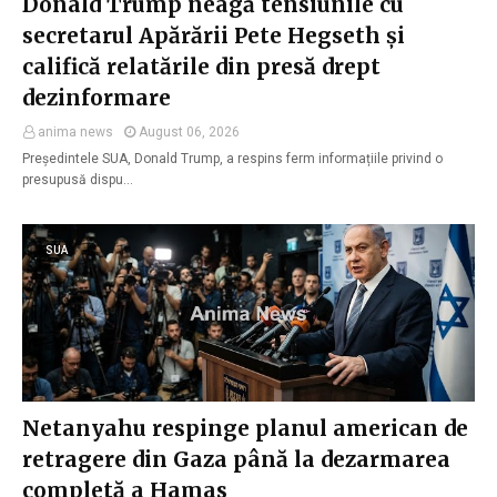
Donald Trump neagă tensiunile cu
secretarul Apărării Pete Hegseth și
califică relatările din presă drept
dezinformare
anima news
August 06, 2026
Președintele SUA, Donald Trump, a respins ferm informațiile privind o
presupusă dispu…
SUA
Netanyahu respinge planul american de
retragere din Gaza până la dezarmarea
completă a Hamas