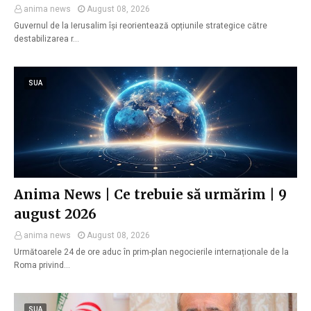
anima news
August 08, 2026
Guvernul de la Ierusalim își reorientează opțiunile strategice către
destabilizarea r…
SUA
Anima News | Ce trebuie să urmărim | 9
august 2026
anima news
August 08, 2026
Următoarele 24 de ore aduc în prim-plan negocierile internaționale de la
Roma privind…
SUA