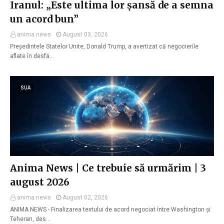
Iranul: „Este ultima lor șansă de a semna
un acord bun”
anima news
August 03, 2026
Președintele Statelor Unite, Donald Trump, a avertizat că negocierile
aflate în desfă…
SUA
Anima News | Ce trebuie să urmărim | 3
august 2026
anima news
August 02, 2026
ANIMA NEWS - Finalizarea textului de acord negociat între Washington și
Teheran, des…