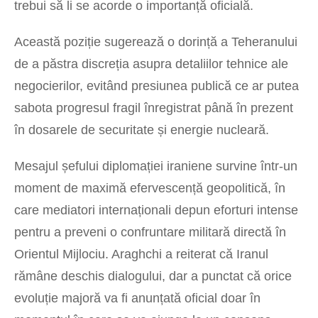
trebui să li se acorde o importanță oficială.
Această poziție sugerează o dorință a Teheranului
de a păstra discreția asupra detaliilor tehnice ale
negocierilor, evitând presiunea publică ce ar putea
sabota progresul fragil înregistrat până în prezent
în dosarele de securitate și energie nucleară.
Mesajul șefului diplomației iraniene survine într-un
moment de maximă efervescență geopolitică, în
care mediatori internaționali depun eforturi intense
pentru a preveni o confruntare militară directă în
Orientul Mijlociu. Araghchi a reiterat că Iranul
rămâne deschis dialogului, dar a punctat că orice
evoluție majoră va fi anunțată oficial doar în