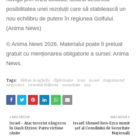
posibilitatea unei rezoluții care să stabilească un
nou echilibru de putere în regiunea Golfului.
(Anima News)
© Anima News 2026. Materialul poate fi preluat
gratuit cu menționarea obligatorie a sursei: Anima
News.
Tags:
Abbas Araghchi
diplomație
iran
israel
mapamond
negocieri
Orientul Mijlociu
securitate
sua
MAI VECHE
MAI NOUĂ
Israel - Atac terorist sângeros
Israel: Shmuel Ben-Ezra numit
în Gush Etzion: Patru victime
șef al Consiliului de Securitate
rănite
Națională