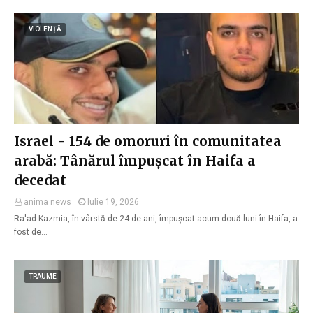
VIOLENȚĂ
Israel - 154 de omoruri în comunitatea
arabă: Tânărul împușcat în Haifa a
decedat
anima news
Iulie 19, 2026
Ra'ad Kazmia, în vârstă de 24 de ani, împușcat acum două luni în Haifa, a
fost de…
TRAUME