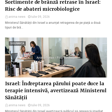
Sortimente de brânză retrase în Israel:
Risc de abateri microbiologice
anima news
Iulie 09, 2026
Ministerul Sănătății din Israel a anunțat retragerea de pe piață a două
tipuri de brâ…
SIGURANȚĂ
Israel: Îndreptarea părului poate duce la
terapie intensivă, avertizează Ministerul
Sănătății
anima news
Iulie 09, 2026
Ministerul Sănătății din Israel avertizează publicul să oprească imediat