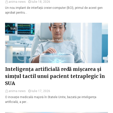
anima news
Iulie 18, 2026
Un nou implant de interfață creier-computer (BCI), primul de acest gen
aprobat pentru…
SUA
Inteligența artificială redă mișcarea și
simțul tactil unui pacient tetraplegic în
SUA
anima news
Iulie 17, 2026
O inovație medicală majoră în Statele Unite, bazată pe inteligența
artificială, a per…