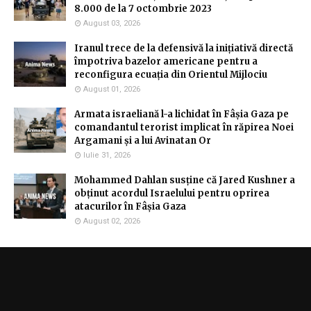
8.000 de la 7 octombrie 2023
August 03, 2026
Iranul trece de la defensivă la inițiativă directă
împotriva bazelor americane pentru a
reconfigura ecuația din Orientul Mijlociu
August 01, 2026
Armata israeliană l-a lichidat în Fâșia Gaza pe
comandantul terorist implicat în răpirea Noei
Argamani și a lui Avinatan Or
Iulie 31, 2026
Mohammed Dahlan susține că Jared Kushner a
obținut acordul Israelului pentru oprirea
atacurilor în Fâșia Gaza
August 02, 2026