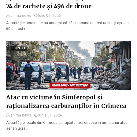
74 de rachete și 496 de drone
anima news
Iulie 02, 2026
Autoritățile ucrainene au anunțat că 13 persoane au fost ucise și aproape
60 au fost r…
UCRAINA
Atac cu victime în Simferopol și
raționalizarea carburanților în Crimeea
anima news
Iunie 04, 2026
Autoritățile locale din Crimeea au raportat trei decese în urma unui atac
aerian ucra…