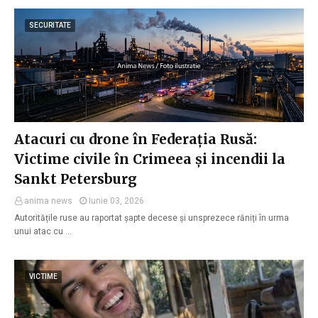
SECURITATE
Atacuri cu drone în Federația Rusă:
Victime civile în Crimeea și incendii la
Sankt Petersburg
anima news
Iunie 03, 2026
Autoritățile ruse au raportat șapte decese și unsprezece răniți în urma
unui atac cu …
VICTIME