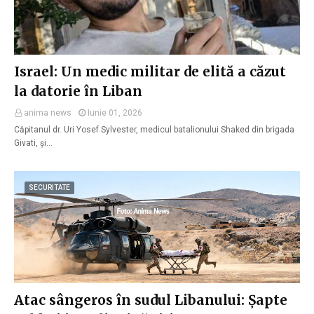
Israel: Un medic militar de elită a căzut
la datorie în Liban
anima news
Iunie 01, 2026
Căpitanul dr. Uri Yosef Sylvester, medicul batalionului Shaked din brigada
Givati, și…
SECURITATE
Atac sângeros în sudul Libanului: Șapte