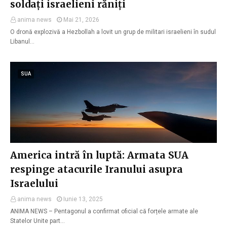
soldați israelieni răniți
anima news
Mai 21, 2026
O dronă explozivă a Hezbollah a lovit un grup de militari israelieni în sudul
Libanul…
SUA
America intră în luptă: Armata SUA
respinge atacurile Iranului asupra
Israelului
anima news
Iunie 13, 2025
ANIMA NEWS – Pentagonul a confirmat oficial că forțele armate ale
Statelor Unite part…