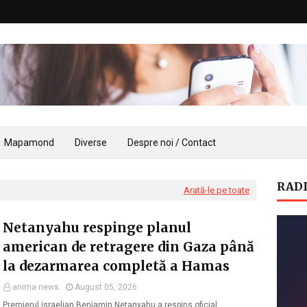
Mapamond
Diverse
Despre noi / Contact
RADI
Arată-le pe toate
Netanyahu respinge planul
american de retragere din Gaza până
la dezarmarea completă a Hamas
anima news
August 05, 2026
Premierul israelian Benjamin Netanyahu a respins oficial