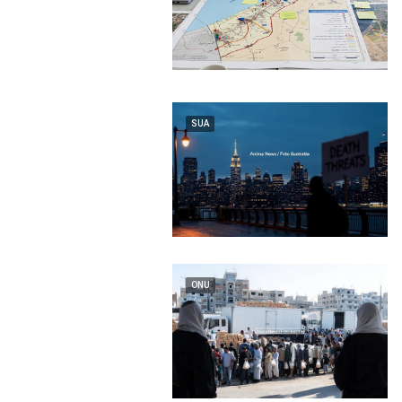
SUA
ONU