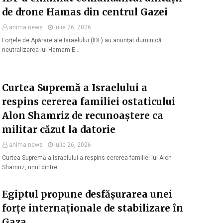
de drone Hamas din centrul Gazei
anima news
Iulie 26, 2026
Forțele de Apărare ale Israelului (IDF) au anunțat duminică
neutralizarea lui Hamam E…
Curtea Supremă a Israelului a
respins cererea familiei ostaticului
Alon Shamriz de recunoaștere ca
militar căzut la datorie
anima news
Iulie 26, 2026
Curtea Supremă a Israelului a respins cererea familiei lui Alon
Shamriz, unul dintre …
Egiptul propune desfășurarea unei
forțe internaționale de stabilizare în
Gaza