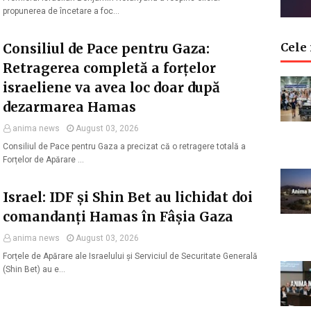
propunerea de încetare a foc…
Consiliul de Pace pentru Gaza:
Cele 
Retragerea completă a forțelor
israeliene va avea loc doar după
dezarmarea Hamas
anima news
August 03, 2026
Consiliul de Pace pentru Gaza a precizat că o retragere totală a
Forțelor de Apărare …
Israel: IDF și Shin Bet au lichidat doi
comandanți Hamas în Fâșia Gaza
anima news
August 03, 2026
Forțele de Apărare ale Israelului și Serviciul de Securitate Generală
(Shin Bet) au e…