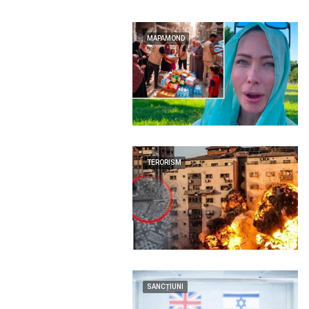
MAPAMOND
TERORISM
SANCȚIUNI