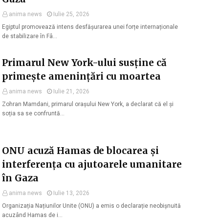
anima news
Iulie 25, 2026
Egiptul promovează intens desfășurarea unei forțe internaționale
de stabilizare în Fâ…
Primarul New York-ului susține că
primește amenințări cu moartea
anima news
Iulie 21, 2026
Zohran Mamdani, primarul orașului New York, a declarat că el și
soția sa se confruntă…
ONU acuză Hamas de blocarea și
interferența cu ajutoarele umanitare
în Gaza
anima news
Iulie 13, 2026
Organizația Națiunilor Unite (ONU) a emis o declarație neobișnuită
acuzând Hamas de i…