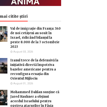
mai citite știri
Val de imigrație din Franța: 140
de noi cetățeni au sosit în
Israel, ridicând bilanțul la
peste 8.000 de la 7 octombrie
2023
August 03, 2026
Iranul trece de la defensivă la
inițiativă directă împotriva
bazelor americane pentru a
reconfigura ecuația din
Orientul Mijlociu
August 01, 2026
Mohammed Dahlan susține că
Jared Kushner a obținut
acordul Israelului pentru
oprirea atacurilor în Fâșia