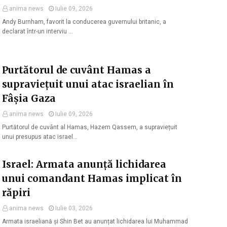
anima news
Iulie 09, 2026
Andy Burnham, favorit la conducerea guvernului britanic, a
declarat într-un interviu …
Purtătorul de cuvânt Hamas a
supraviețuit unui atac israelian în
Fâșia Gaza
anima news
Iulie 09, 2026
Purtătorul de cuvânt al Hamas, Hazem Qassem, a supraviețuit
unui presupus atac israel…
Israel: Armata anunță lichidarea
unui comandant Hamas implicat în
răpiri
anima news
Iulie 03, 2026
Armata israeliană și Shin Bet au anunțat lichidarea lui Muhammad