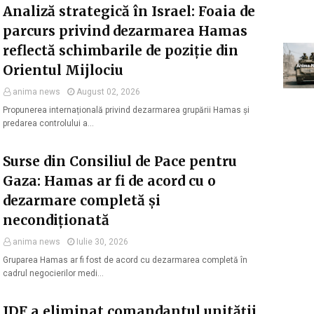
Analiză strategică în Israel: Foaia de
parcurs privind dezarmarea Hamas
reflectă schimbarile de poziție din
Orientul Mijlociu
anima news
August 02, 2026
Propunerea internațională privind dezarmarea grupării Hamas și
predarea controlului a…
Surse din Consiliul de Pace pentru
Gaza: Hamas ar fi de acord cu o
dezarmare completă și
necondiționată
anima news
Iulie 30, 2026
Gruparea Hamas ar fi fost de acord cu dezarmarea completă în
cadrul negocierilor medi…
IDF a eliminat comandantul unității