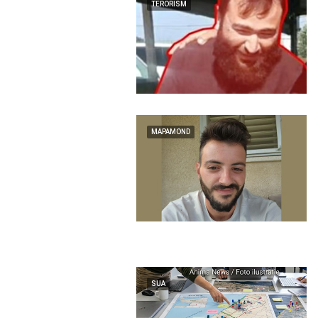
TERORISM
MAPAMOND
SUA