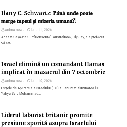
Ilany C. Schwartz: 𝐏𝐚̂𝐧𝐚̆ 𝐮𝐧𝐝𝐞 𝐩𝐨𝐚𝐭𝐞
𝐦𝐞𝐫𝐠𝐞 𝐭𝐮𝐩𝐞𝐮𝐥 𝐬̦𝐢 𝐦𝐢𝐳𝐞𝐫𝐢𝐚 𝐮𝐦𝐚𝐧𝐚̆?!
anima news
Iulie 11, 2026
Această așa-zisă "influenseriță" australiană, Lily Jay, s-a prefăcut
că se…
Israel elimină un comandant Hamas
implicat în masacrul din 7 octombrie
anima news
Iulie 10, 2026
Forțele de Apărare ale Israelului (IDF) au anunțat eliminarea lui
Yahya Said Muhammad…
Liderul laburist britanic promite
presiune sporită asupra Israelului