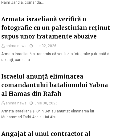
Naim Jandia, comanda…
Armata israeliană verifică o
fotografie cu un palestinian reținut
supus unor tratamente abuzive
anima news
Iulie 02, 2026
Armata israeliană a transmis că verifică o fotografie publicată de
soldați, care ar a…
Israelul anunță eliminarea
comandantului batalionului Yabna
al Hamas din Rafah
anima news
Iunie 30, 2026
Armata Israeliană și Shin Bet au anunțat eliminarea lui
Muhammad Fathi Abd al-Hai Abu…
Angajat al unui contractor al