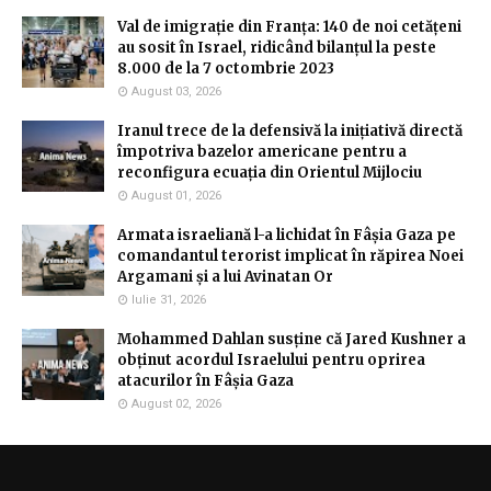
Val de imigrație din Franța: 140 de noi cetățeni
au sosit în Israel, ridicând bilanțul la peste
8.000 de la 7 octombrie 2023
August 03, 2026
Iranul trece de la defensivă la inițiativă directă
împotriva bazelor americane pentru a
reconfigura ecuația din Orientul Mijlociu
August 01, 2026
Armata israeliană l-a lichidat în Fâșia Gaza pe
comandantul terorist implicat în răpirea Noei
Argamani și a lui Avinatan Or
Iulie 31, 2026
Mohammed Dahlan susține că Jared Kushner a
obținut acordul Israelului pentru oprirea
atacurilor în Fâșia Gaza
August 02, 2026