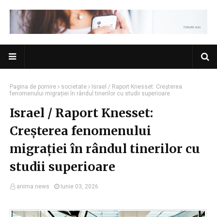
Pagina de pornire
societate
Israel / Raport Knesset: Creșterea
fenomenului migrației în rândul tinerilor cu studii superioare
Israel / Raport Knesset:
Creșterea fenomenului
migrației în rândul tinerilor cu
studii superioare
anima news
Iunie 03, 2026