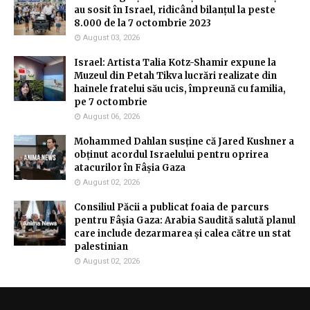
au sosit în Israel, ridicând bilanțul la peste
8.000 de la 7 octombrie 2023
August 03, 2026
Israel: Artista Talia Kotz-Shamir expune la
Muzeul din Petah Tikva lucrări realizate din
hainele fratelui său ucis, împreună cu familia,
pe 7 octombrie
August 06, 2026
Mohammed Dahlan susține că Jared Kushner a
obținut acordul Israelului pentru oprirea
atacurilor în Fâșia Gaza
August 02, 2026
Consiliul Păcii a publicat foaia de parcurs
pentru Fâșia Gaza: Arabia Saudită salută planul
care include dezarmarea și calea către un stat
palestinian
August 02, 2026