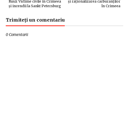
Rusă: Victime civile în Crimeea
și raționalizarea carburanților
și incendii la Sankt Petersburg
în Crimeea
Trimiteți un comentariu
0 Comentarii