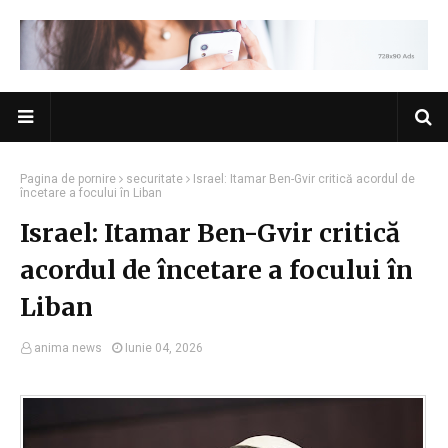
Pagina de pornire
securitate
Israel: Itamar Ben-Gvir critică acordul de
încetare a focului în Liban
Israel: Itamar Ben-Gvir critică
acordul de încetare a focului în
Liban
anima news
Iunie 04, 2026