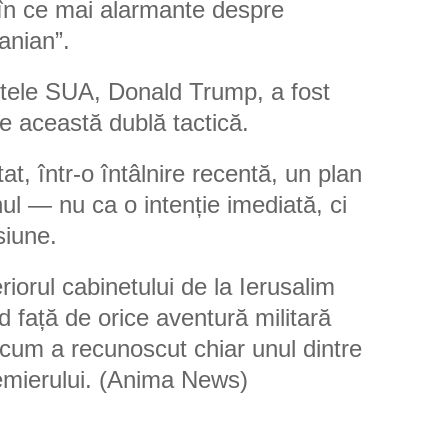
e în ce mai alarmante despre
anian”.
ntele SUA, Donald Trump, a fost
re această dublă tactică.
at, într-o întâlnire recentă, un plan
nul — nu ca o intenție imediată, ci
siune.
riorul cabinetului de la Ierusalim
d față de orice aventură militară
 cum a recunoscut chiar unul dintre
premierului. (Anima News)