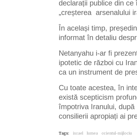
declarații publice din c
„creșterea arsenalului ir
În același timp, președi
informat în detaliu desp
Netanyahu i-ar fi prezent
ipotetic de război cu Ira
ca un instrument de pre
Cu toate acestea, în inte
există scepticism profun
împotriva Iranului, după
consilierii apropiați ai 
Tags:
israel
lumea
orientul-mijlociu