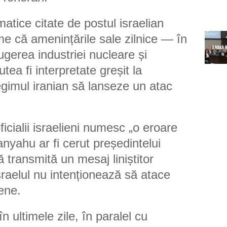
matice citate de postul israelian
e că amenințările sale zilnice — în
rugerea industriei nucleare și
tea fi interpretate greșit la
gimul iranian să lanseze un atac
icialii israelieni numesc „o eroare
anyahu ar fi cerut președintelui
ă transmită un mesaj liniștitor
Israelul nu intenționează să atace
iene.
n ultimele zile, în paralel cu