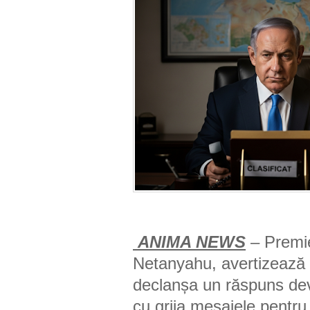
ANIMA NEWS
– Premie
Netanyahu, avertizează p
declanșa un răspuns deva
cu grija mesajele pentr