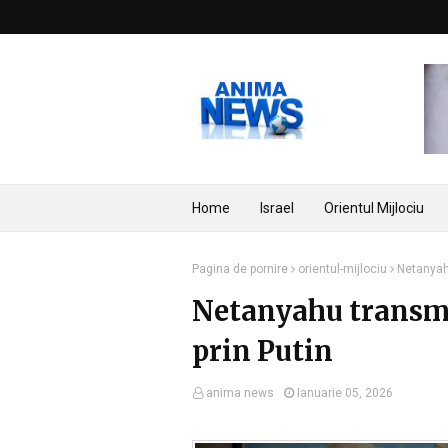
Home
Israel
Orientul Mijlociu
Pagina de pornire
orientul-mijlociu
Netanyahu
Netanyahu transmi
prin Putin
anima news
Ianuarie 05, 2026