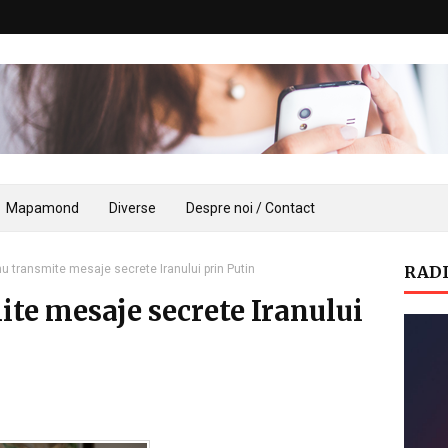
Mapamond
Diverse
Despre noi / Contact
 transmite mesaje secrete Iranului prin Putin
RADI
te mesaje secrete Iranului