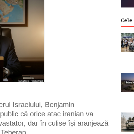
Cele 
rul Israelului, Benjamin
ublic că orice atac iranian va
stator, dar în culise își aranjează
u Teheran.