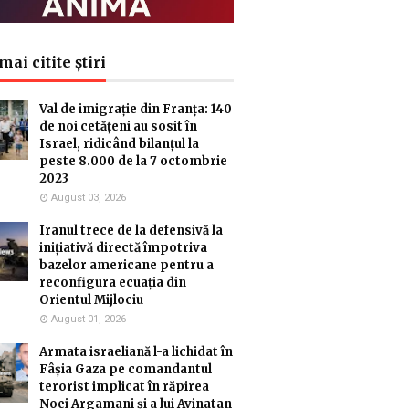
mai citite știri
Val de imigrație din Franța: 140
de noi cetățeni au sosit în
Israel, ridicând bilanțul la
peste 8.000 de la 7 octombrie
2023
August 03, 2026
Iranul trece de la defensivă la
inițiativă directă împotriva
bazelor americane pentru a
reconfigura ecuația din
Orientul Mijlociu
August 01, 2026
Armata israeliană l-a lichidat în
Fâșia Gaza pe comandantul
terorist implicat în răpirea
Noei Argamani și a lui Avinatan