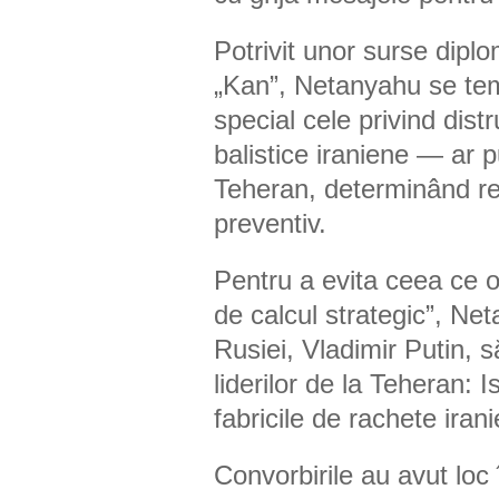
Potrivit unor surse diplo
„Kan”, Netanyahu se tem
special cele privind dist
balistice iraniene — ar pu
Teheran, determinând re
preventiv.
Pentru a evita ceea ce of
de calcul strategic”, Net
Rusiei, Vladimir Putin, s
liderilor de la Teheran: 
fabricile de rachete iran
Convorbirile au avut loc î